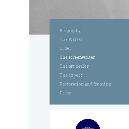
Biography
The Writer
Order
The screenwriter
The art dealer
The expert
Restoration and framing
Press