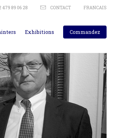
 479 89 06 28
CONTACT
FRANCAIS
ainters
Exhibitions
Commandez