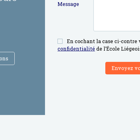
Message
En cochant la case ci-contre 
confidentialité
de l’École Liégeo
ions
Envoyez v