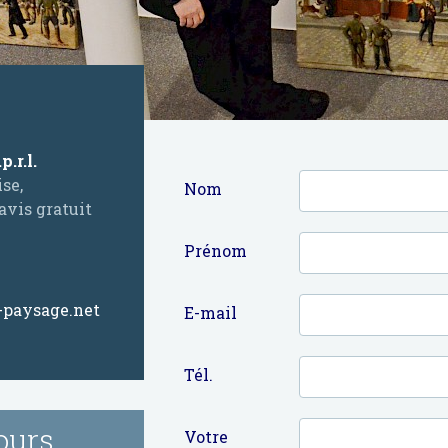
.r.l.
se,
Nom
avis gratuit
Prénom
-paysage.net
E-mail
Tél.
ours
Votre