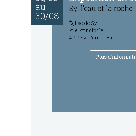
au
Sy, l'eau et la roche
30/08
Église de Sy
Rue Principale
4190 Sy (Ferrières)
Plus d’informat